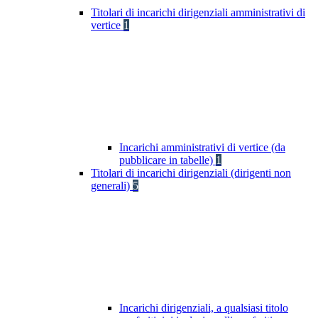
Titolari di incarichi dirigenziali amministrativi di
vertice
1
Incarichi amministrativi di vertice (da
pubblicare in tabelle)
1
Titolari di incarichi dirigenziali (dirigenti non
generali)
5
Incarichi dirigenziali, a qualsiasi titolo