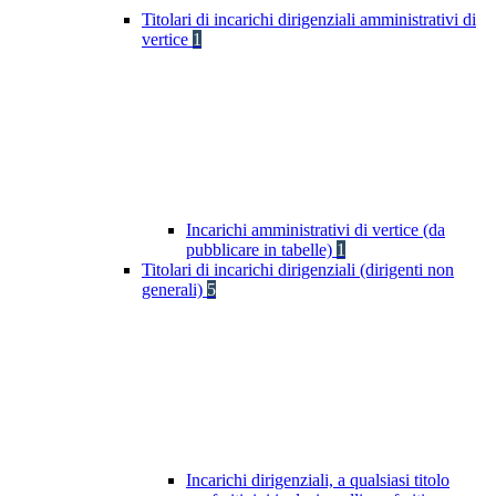
Titolari di incarichi dirigenziali amministrativi di
vertice
1
Incarichi amministrativi di vertice (da
pubblicare in tabelle)
1
Titolari di incarichi dirigenziali (dirigenti non
generali)
5
Incarichi dirigenziali, a qualsiasi titolo