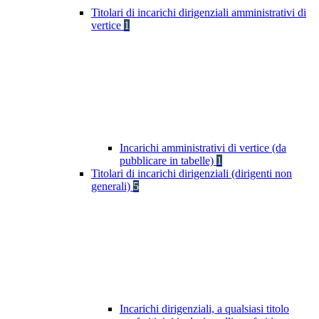
Titolari di incarichi dirigenziali amministrativi di
vertice
1
Incarichi amministrativi di vertice (da
pubblicare in tabelle)
1
Titolari di incarichi dirigenziali (dirigenti non
generali)
5
Incarichi dirigenziali, a qualsiasi titolo