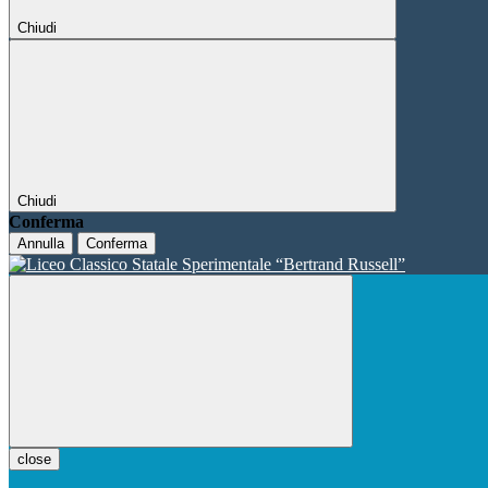
Chiudi
Chiudi
Conferma
Annulla
Conferma
close