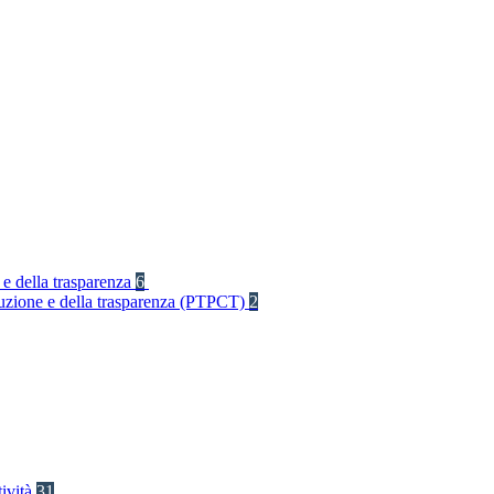
 e della trasparenza
6
rruzione e della trasparenza (PTPCT)
2
tività
31