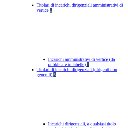
Titolari di incarichi dirigenziali amministrativi di
vertice
1
Incarichi amministrativi di vertice (da
pubblicare in tabelle)
1
Titolari di incarichi dirigenziali (dirigenti non
generali)
5
Incarichi dirigenziali, a qualsiasi titolo