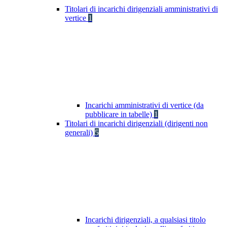
Titolari di incarichi dirigenziali amministrativi di
vertice
1
Incarichi amministrativi di vertice (da
pubblicare in tabelle)
1
Titolari di incarichi dirigenziali (dirigenti non
generali)
5
Incarichi dirigenziali, a qualsiasi titolo