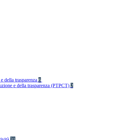
 e della trasparenza
6
rruzione e della trasparenza (PTPCT)
2
tività
31