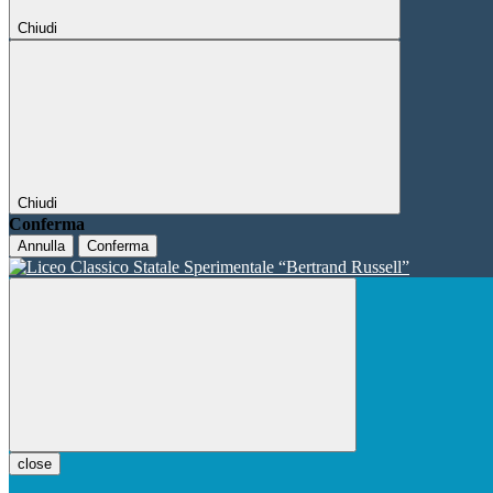
Chiudi
Chiudi
Conferma
Annulla
Conferma
close